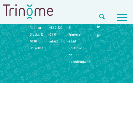
TRINÔME
CONTACT
LEGAL
Rue Jan
+32 2 527
©
Blockx 13
04 01
Trinôme
1030
info@trinome.be
2023
Bruxelles
Politique
de
confidentialité