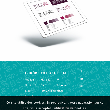
TRINÔME
CONTACT
LEGAL
Rue Jan
+32 2 527
©
Blockx 13
04 01
Trinôme
1030
info@trinome.be
2023
Bruxelles
Politique
de
Ce site utilise des cookies. En poursuivant votre navigation sur ce
confidentialité
site, vous acceptez l'utilisation de cookies.