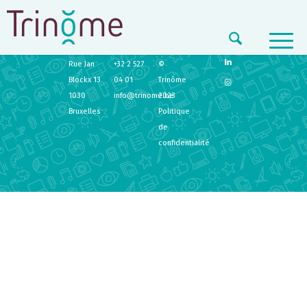
TRINÔME
CONTACT
LEGAL
Rue Jan
+32 2 527
©
Blockx 13
04 01
Trinôme
1030
info@trinome.be
2023
Bruxelles
Politique
de
confidentialité