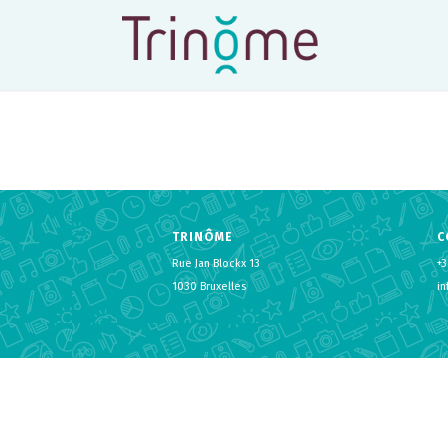
TRINÔME
C
Rue Jan Blockx 13
+3
1030 Bruxelles
i