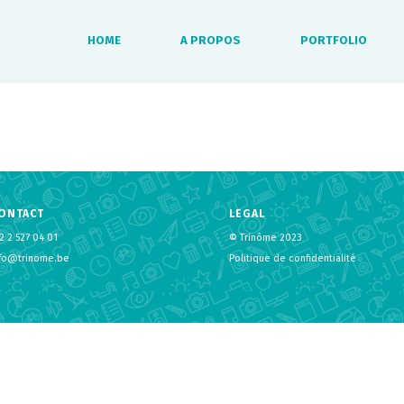
HOME
A PROPOS
PORTFOLIO
ONTACT
LEGAL
2 2 527 04 01
© Trinôme 2023
nfo@trinome.be
Politique de confidentialité