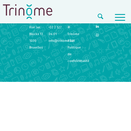
TRINÔME
CONTACT
LEGAL
Rue Jan
+32 2 527
©
Blockx 13
04 01
Trinôme
1030
info@trinome.be
2023
Bruxelles
Politique
de
confidentialité