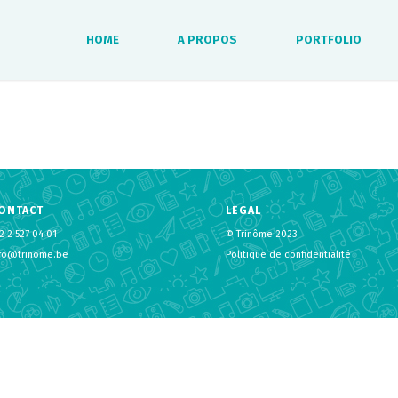
HOME
A PROPOS
PORTFOLIO
ONTACT
LEGAL
2 2 527 04 01
© Trinôme 2023
nfo@trinome.be
Politique de confidentialité