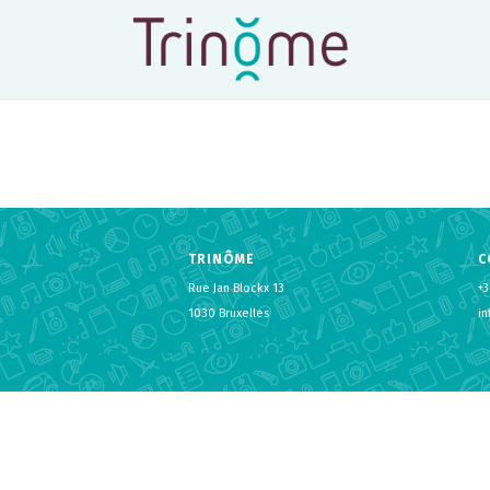
TRINÔME
C
Rue Jan Blockx 13
+3
1030 Bruxelles
i