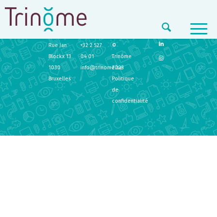
TRINÔME
CONTACT
LEGAL
Rue Jan
+32 2 527
©
Blockx 13
04 01
Trinôme
1030
info@trinome.be
2023
Bruxelles
Politique
de
confidentialité