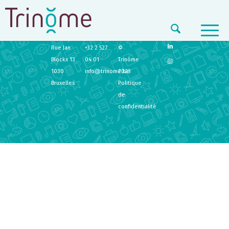
TRINÔME
CONTACT
LEGAL
Rue Jan
+32 2 527
©
Blockx 13
04 01
Trinôme
1030
info@trinome.be
2023
Bruxelles
Politique
de
confidentialité