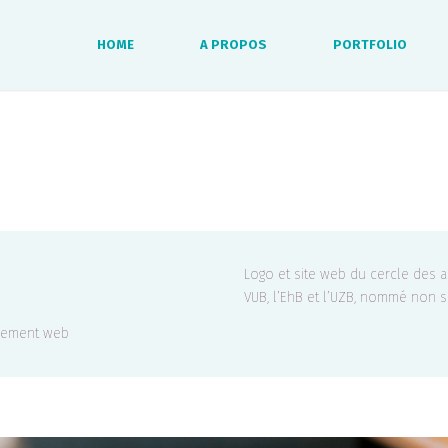
HOME
A PROPOS
PORTFOLIO
Logo et site web du cercle des 
VUB, l’EhB et l’UZB, nommé non
ppement web