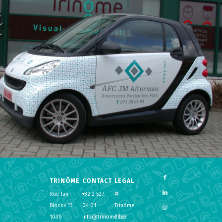
TRINÔME
CONTACT
LEGAL
Rue Jan
+32 2 527
©
Blockx 13
04 01
Trinôme
1030
info@trinome.be
2023