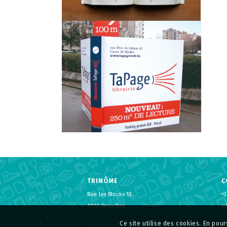
TRINÔME
C
Rue Jan Blockx 13
+3
1030 Bruxelles
i
Ce site utilise des cookies. En pour