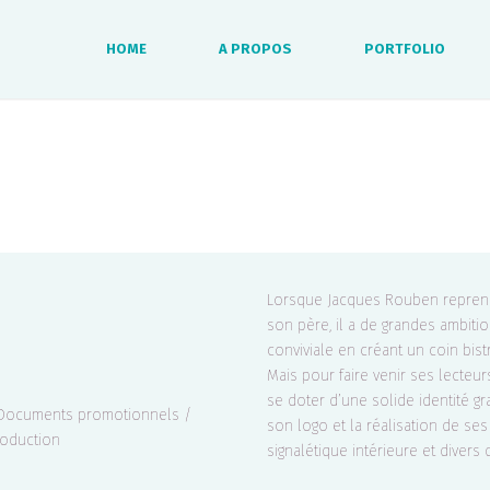
HOME
A PROPOS
PORTFOLIO
Lorsque Jacques Rouben reprend 
son père, il a de grandes ambition
conviviale en créant un coin bis
Mais pour faire venir ses lecteur
se doter d’une solide identité g
/ Documents promotionnels /
son logo et la réalisation de s
roduction
signalétique intérieure et divers 