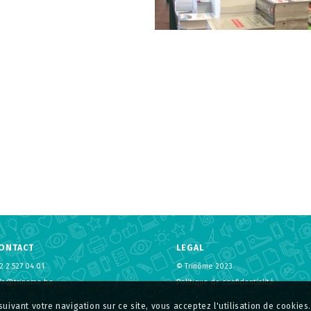
ONTACT
LEGAL
2 2 527 04 01
© Trinôme 2023
nfo@trinome.be
Politique de confidentialité
suivant votre navigation sur ce site, vous acceptez l'utilisation de cookies