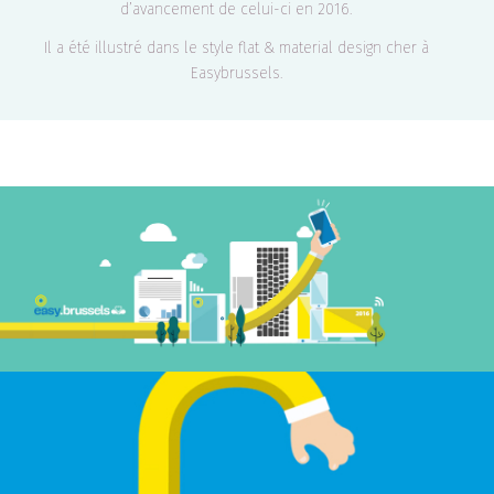
d’avancement de celui-ci en 2016.
Il a été illustré dans le style flat & material design cher à
Easybrussels.