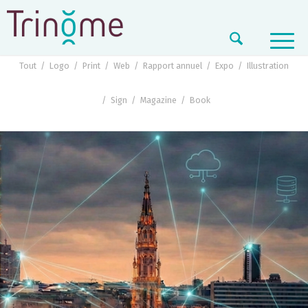
Web
Tout
/
Logo
/
Print
/
Web
/
Rapport annuel
/
Expo
/
Illustration
/
Sign
/
Magazine
/
Book